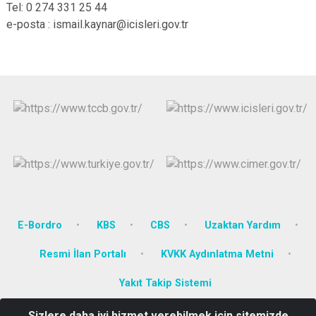
Tel: 0 274 331 25 44
e-posta : ismail.kaynar@icisleri.gov.tr
E-Bordro
KBS
CBS
Uzaktan Yardım
Resmi İlan Portalı
KVKK Aydınlatma Metni
Yakıt Takip Sistemi
Sizlere daha iyi hizmet verebilmek için sitemizde