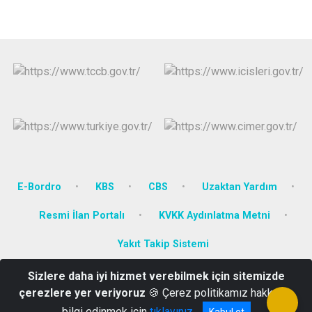
E-Bordro
KBS
CBS
Uzaktan Yardım
Resmi İlan Portalı
KVKK Aydınlatma Metni
Yakıt Takip Sistemi
Sizlere daha iyi hizmet verebilmek için sitemizde
Yenidoğan Mah. Dumlupınar Bulv. No:111 KÜTAHYA
çerezlere yer veriyoruz
🍪 Çerez politikamız hakkında
0274 271 34 82
bilgi edinmek için
tıklayınız