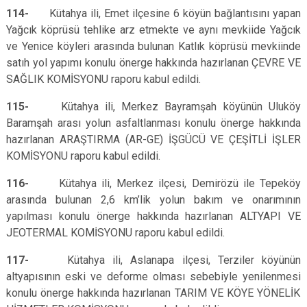
114-
Kütahya ili, Emet ilçesine 6 köyün bağlantısını yapan
Yağcık köprüsü tehlike arz etmekte ve aynı mevkiide Yağcık
ve Yenice köyleri arasında bulunan Katlık köprüsü mevkiinde
satıh yol yapımı
konulu önerge hakkında hazırlanan ÇEVRE VE
SAĞLIK KOMİSYONU raporu kabul edildi.
115-
Kütahya ili, Merkez Bayramşah köyünün Uluköy
Baramşah arası yolun asfaltlanması
konulu önerge hakkında
hazırlanan ARAŞTIRMA (AR-GE) İŞGÜCÜ VE ÇEŞİTLİ İŞLER
KOMİSYONU raporu
kabul edildi.
116-
Kütahya ili, Merkez ilçesi, Demirözü ile Tepeköy
arasında bulunan 2,6 km’lik yolun bakım ve onarımının
yapılması konulu önerge hakkında hazırlanan ALTYAPI VE
JEOTERMAL KOMİSYONU raporu kabul edildi.
117-
Kütahya ili, Aslanapa ilçesi, Terziler köyünün
altyapısının eski ve deforme olması sebebiyle yenilenmesi
konulu önerge hakkında hazırlanan TARIM VE KÖYE YÖNELİK