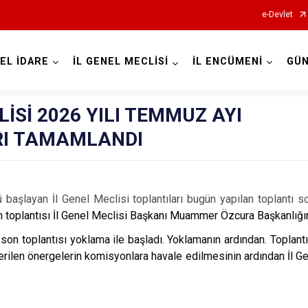
e-Devlet
ZEL İDARE
İL GENEL MECLİSİ
İL ENCÜMENİ
GÜ
LİSİ 2026 YILI TEMMUZ AYI
RI TAMAMLANDI
şlayan İl Genel Meclisi toplantıları bugün yapılan toplantı s
 toplantısı İl Genel Meclisi Başkanı Muammer Özcura Başkanlığın
son toplantısı yoklama ile başladı. Yoklamanın ardından
. Toplant
rilen önergelerin komisyonlara havale edilmesinin ardından İl G