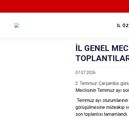
İL Ö
İL GENEL MEC
TOPLANTILA
07.07.2026
2 Temmuz Çarşamba günü ba
Meclisinin Temmuz ayı son
Temmuz ayı oturumlarının 
görüşülmesine müteakip ve
son toplantısı tamamlandı.