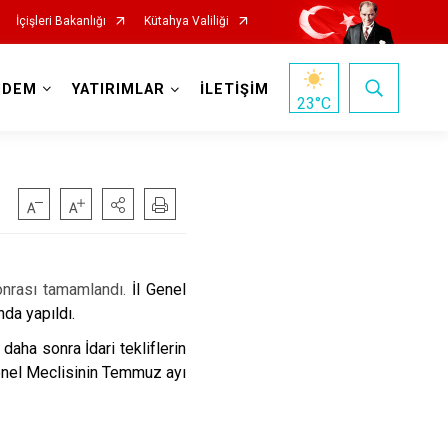
İçişleri Bakanlığı
Kütahya Valiliği
NDEM
YATIRIMLAR
İLETİŞİM
23
°C
onrası tamamlandı.
İl Genel
da yapıldı.
ı daha sonra İdari tekliflerin
enel Meclisinin Temmuz ayı